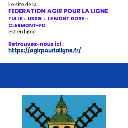
Le site de la
FEDERATION AGIR POUR LA LIGNE
TULLE ○ USSEL ○ LE MONT DORE ○
CLERMONT-FD
est en ligne
Retrouvez-nous ici :
https://agirpourlaligne.fr/