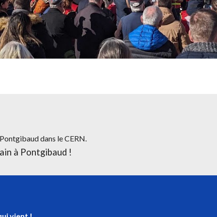
Pontgibaud dans le CERN
.
ain à Pontgibaud !
ui vient !