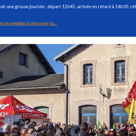
voir une grosse journée : départ 12h45
,
arriv
ée
en retard à 14h30, re
s les médias
à retrouver ici...