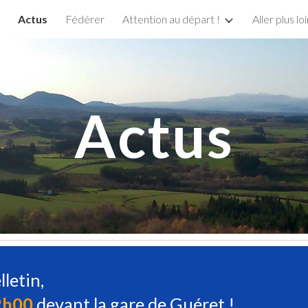
Actus
Fédérer
Attention au départ !
Aller plus lo
ip to main content
Skip to navigat
Actus
lletin,
12h00
devant la gare de Guéret !