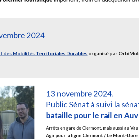
ovembre 2024
t des
M
obilités
T
erritoriales
D
urables
organisé par
OrbiMob 
13 novembre 2024.
Public Sénat à suivi la séna
bataille pour le rail en Au
Arrêts en gare de Clermont, mais aussi
au Vau
Agir pour la ligne Clermont / Le Mont-Dore /