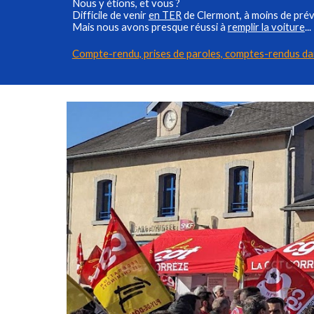
Nous y
étions
, et vous ?
Difficile de venir
en TER
de Clermont
, à moins de pré
Mais n
ous avo
ns presque réussi à
remplir la voiture
...
Compte-rendu, prises de paroles,
comptes-rendus dan