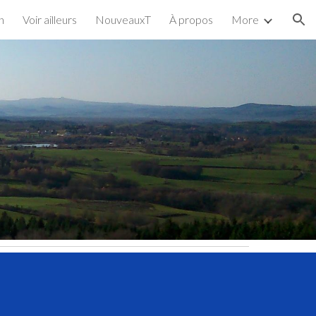
in
Voir ailleurs
NouveauxT
À propos
More
ion